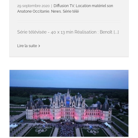
29 septembre 2020
|
Diffusion TV
,
Location matériel son
Anatone Occitanie
,
News
,
Série télé
Série télévisée - 40 x 13 min Réalisation : Benoît [...]
Lire la suite
Location matériel son Anatone Occitanie
Le Doc du Dimanche – CHAMBORD 1519- 2019: LA RENAISSANCE