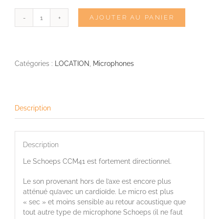
AJOUTER AU PANIER
quantité
de
SCHOEPS
CCM41
Catégories :
LOCATION
,
Microphones
Description
Description
Le Schoeps CCM41 est fortement directionnel.
Le son provenant hors de l’axe est encore plus
atténué qu’avec un cardioïde. Le micro est plus
« sec » et moins sensible au retour acoustique que
tout autre type de microphone Schoeps (il ne faut