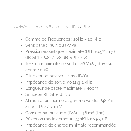
CARACTÉRISTIQUES TECHNIQUES :
Gamme de Fréquences : 20Hz – 20 KHz
Sensibilité : -36,5 dB (V/Pa)
Pression acoustique maximale (DHT<0.5%): 136
dB-SPL (P48) / 128 dB-SPL (P12)
Tension maximale de sortie: 2,6 V (8,3 dbV) sur
charge 2 kΩ
Filtre coupe bas: 20 Hz, 12 dB/Oct
Impédance de sortie: 90 Ω @ 1 kHz
Longueur de câble maximale: > 400m
Schoeps RFI Shield: Non
Alimentation, norme et gamme valide: P48 / >
40 V – P12 / > 10 V
Consommation: 4 mA (P48) – 3,6 mA (P12)
Réjection mode commun (@ 1KHz): > 55 dB
Impédance de charge minimale recommandée: