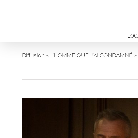
Passer
au
contenu
LOC
Diffusion « L’HOMME QUE J’AI CONDAMNÉ »
Voir
l'image
agrandie