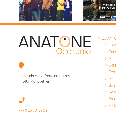
Meurtres à Font-Rome
LOCATI
Enre
Cons
Micr
Coup
Éco
2 chemin de la fontaine du roy
Mic
34080 Montpellier
Bonn
Sync
Roul
Forf
+33 6 10 76 59 64