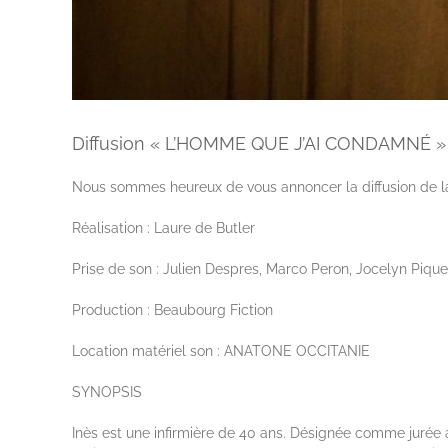
Diffusion « L’HOMME QUE J’AI CONDAMNÉ »
Nous sommes heureux de vous annoncer la diffusion de la
Réalisation : Laure de Butler
Prise de son : Julien Despres, Marco Peron, Jocelyn Pique
Production : Beaubourg Fiction
Location matériel son : ANATONE OCCITANIE
SYNOPSIS
Inès est une infirmière de 40 ans. Désignée comme jurée a