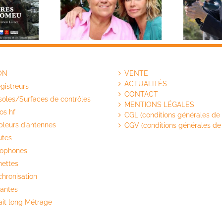
u
Josephine Ange Gardien
ON
VENTE
ACTUALITÉS
gistreurs
CONTACT
oles/Surfaces de contrôles
MENTIONS LÉGALES
os hf
CGL (conditions générales de 
leurs d’antennes
CGV (conditions générales de
utes
rophones
ettes
hronisation
antes
ait long Métrage