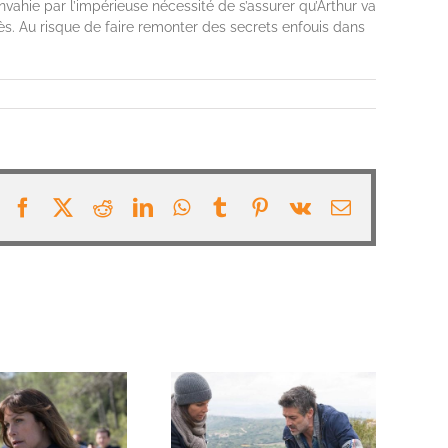
 envahie par l’impérieuse nécessité de s’assurer qu’Arthur va
ès. Au risque de faire remonter des secrets enfouis dans
Facebook
X
Reddit
LinkedIn
WhatsApp
Tumblr
Pinterest
Vk
Email