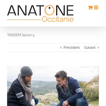
Passer
au
contenu
TANDEM Saison 5
Précédent
Suivant
Voir
l'image
agrandie