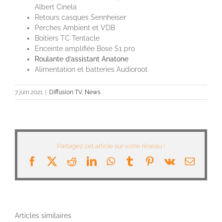
Albert Cinela
Retours casques Sennheiser
Perches Ambient et VDB
Boitiers TC Tentacle
Enceinte amplifiée Bose S1 pro
Roulante d’assistant Anatone
Alimentation et batteries Audioroot
7 juin 2021
|
Diffusion TV
,
News
Partagez cet article sur votre réseau !
Facebook
X
Reddit
LinkedIn
WhatsApp
Tumblr
Pinterest
Vk
Email
Articles similaires