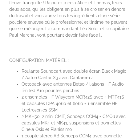
fleuve tranquille ! Rajoutez à cela Alice et Thomas, leurs
deux ados, qui les obligent en plus à se croiser en dehors
du travail et vous aurez tous les ingrédients d’une série
policière enlevée où le professionnel et l’intime ne peuvent
que se mélanger. Le commandant Léa Soler et le capitaine
Paul Marchal vont pourtant devoir faire face !…
CONFIGURATION MATÉRIEL :
Roulante Soundcart avec double écran Black Magic
/ Aaton Cantar X3 avec Cantarem 2
Octopack avec antennes Betso / liaisons HF Audio
limited A10 pour les perches
2 ensembles HF Wisycom MCR42S avec 4 MTP41S
et capsules DPA 4060 et 6060 + 1 ensemble HF
Lectrosonics SSM
2 MKH50, 2 mini CMIT, Schoeps CCM4 + CMC6 avec
capsules MK4 et MK41, suspensions et bonnettes
Cinela Osix et Pianissimo
1 couple stéréo AB Schoeps CCM4 avec bonnette