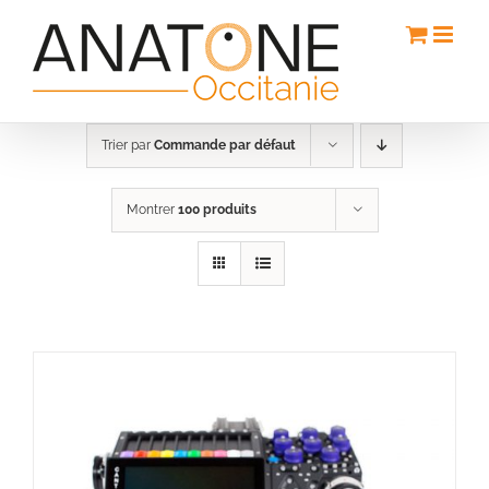
Passer
au
contenu
Trier par
Commande par défaut
Montrer
100 produits